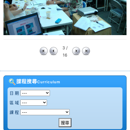
3 /
16
課程搜尋
Curriculum
日 期
區 域
課 程
搜尋