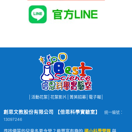
│
活動花絮
│
花絮影片
│
菁英招募
│
電子報
│
創思文教股份有限公司 【倍思科學實驗室】
統一編號：
13097246
尋找優質的兒童冬夏令營？最豐富有趣的
國小科學營隊
與