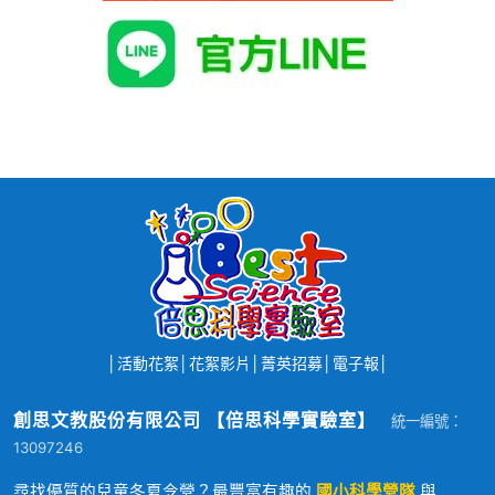
│
活動花絮
│
花絮影片
│
菁英招募
│
電子報
│
創思文教股份有限公司 【倍思科學實驗室】
統一編號：
13097246
尋找優質的兒童冬夏令營？最豐富有趣的
國小科學營隊
與