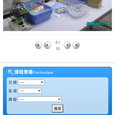
3 /
12
課程搜尋
Curriculum
日 期
區 域
課 程
搜尋