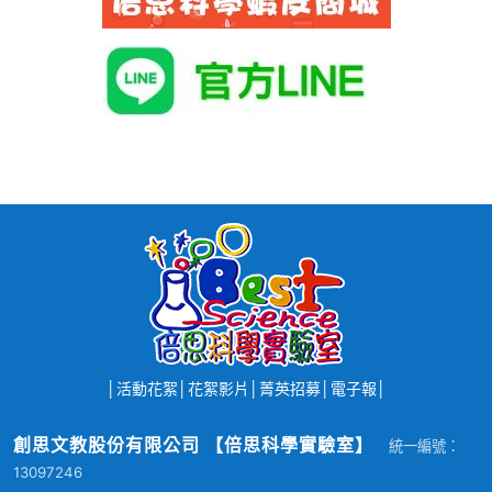
│
活動花絮
│
花絮影片
│
菁英招募
│
電子報
│
創思文教股份有限公司 【倍思科學實驗室】
統一編號：
13097246