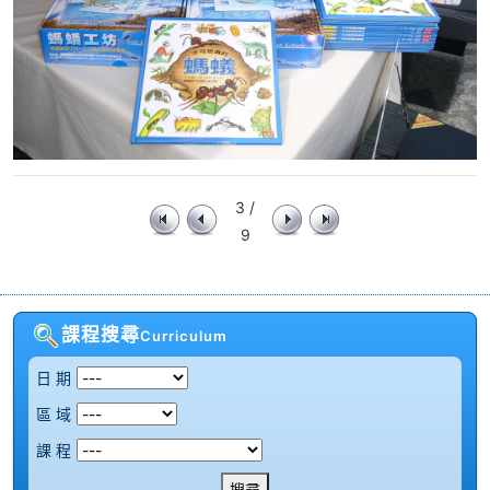
3 /
9
課程搜尋
Curriculum
日 期
區 域
課 程
搜尋