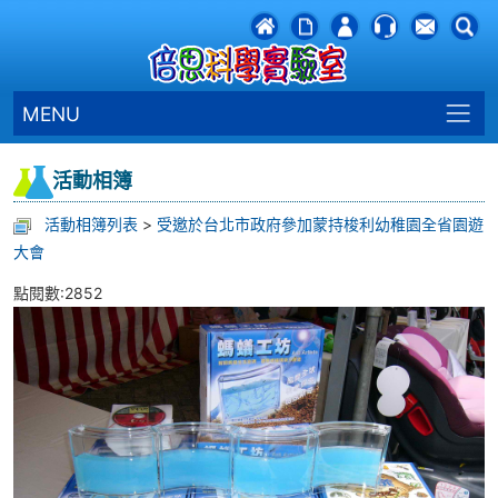
MENU
活動相簿
活動相簿列表
>
受邀於台北市政府參加蒙持梭利幼稚園全省園遊
大會
點閱數:2852