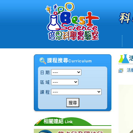
課程搜尋
Curriculum
活
日 期
區 域
課 程
搜尋
相關連結
Link