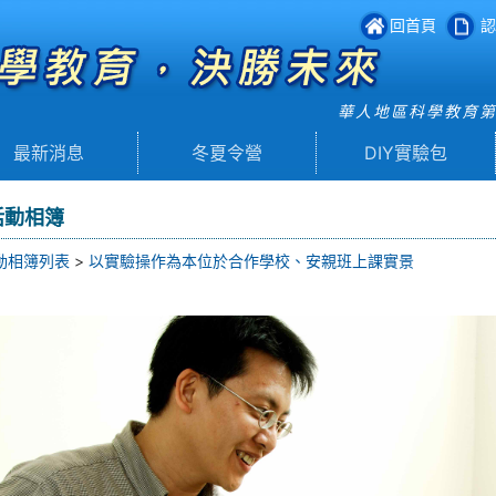
回首頁
認
華人地區科學教育
最新消息
冬夏令營
DIY實驗包
活動相簿
動相簿列表
>
以實驗操作為本位於合作學校、安親班上課實景