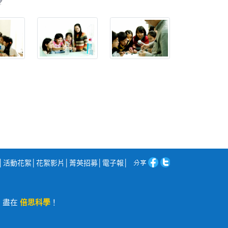
│
活動花絮
│
花絮影片
│
菁英招募
│
電子報
│
程，盡在
倍思科學
！