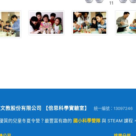
11
文教股份有限公司 【倍思科學實驗室】
統一編號：13097246
優質的兒童冬夏令營？最豐富有趣的
國小科學營隊
與 STEAM 課
總公司
桃園分部