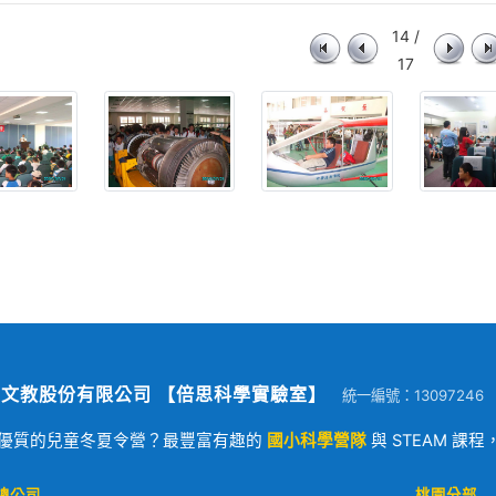
14 /
17
文教股份有限公司 【倍思科學實驗室】
統一編號：13097246
優質的兒童冬夏令營？最豐富有趣的
國小科學營隊
與 STEAM 課
總公司
桃園分部