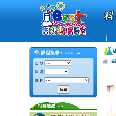
課程搜尋
Curriculum
活
日 期
區 域
課 程
搜尋
相關連結
Link