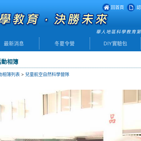
回首頁
認
華人地區科學教育
最新消息
冬夏令營
DIY實驗包
活動相簿
動相簿列表
>
兒童航空自然科學營隊