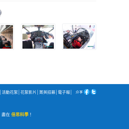
│
活動花絮
│
花絮影片
│
菁英招募
│
電子報
│
程，盡在
倍思科學
！