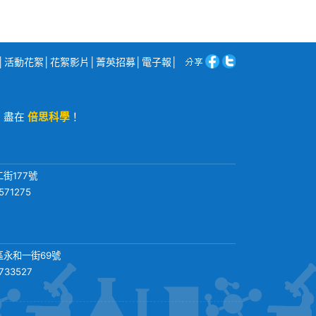
│
活動花絮
│
花絮影片
│
菁英招募
│
電子報
│
程，盡在
倍思科學
！
街177號
571275
永和一街69號
3733527