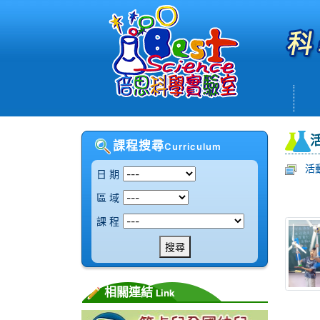
課程搜尋
Curriculum
活
日 期
區 域
課 程
搜尋
相關連結
Link