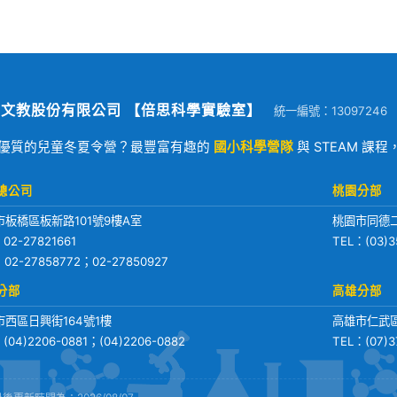
文教股份有限公司 【倍思科學實驗室】
統一編號：13097246
優質的兒童冬夏令營？最豐富有趣的
國小科學營隊
與 STEAM 課
總公司
桃園分部
市板橋區板新路101號9樓A室
桃園市同德二
：
02-27821661
TEL：
(03)3
：02-27858772；02-27850927
分部
高雄分部
市西區日興街164號1樓
高雄市仁武區
：
(04)2206-0881
；
(04)2206-0882
TEL：
(07)