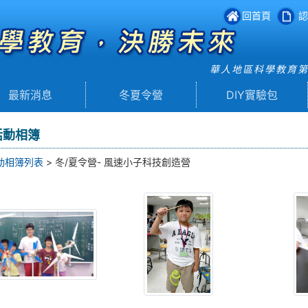
回首頁
認
華人地區科學教育
最新消息
冬夏令營
DIY實驗包
活動相簿
動相簿列表
> 冬/夏令營- 風速小子科技創造營