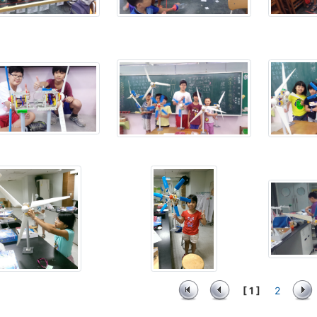
[ 1 ]
2