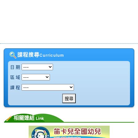
課程搜尋
Curriculum
日 期
區 域
課 程
搜尋
相關連結
Link