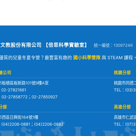
文教股份有限公司 【倍思科學實驗室】
統一編號：13097246
優質的兒童冬夏令營？最豐富有趣的
國小科學營隊
與 STEAM 課
總公司
桃園分部
市板橋區板新路101號9樓A室
桃園市同德二
：
02-27821661
TEL：
(03)3
：02-27858772；02-27850927
分部
高雄分部
市西區日興街164號1樓
高雄市仁武區
：
(04)2206-0881
；
(04)2206-0882
TEL：
(07)