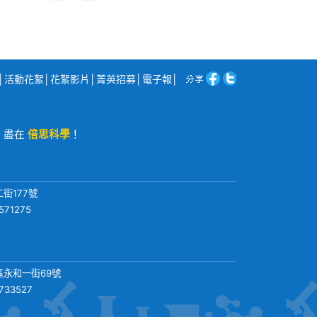
│
活動花絮
│
花絮影片
│
菁英招募
│
電子報
│
程，盡在
倍思科學
！
街177號
571275
永和一街69號
3733527