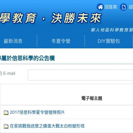
回首頁
認
華人地區科學教育
最新消息
冬夏令營
DIY實驗包
專屬於倍思科學的公告欄
E-mail
電子報主題
2017倍思科學夏令營營隊照片
在家挑戰我送獎之雞蛋大戰太白粉變形怪