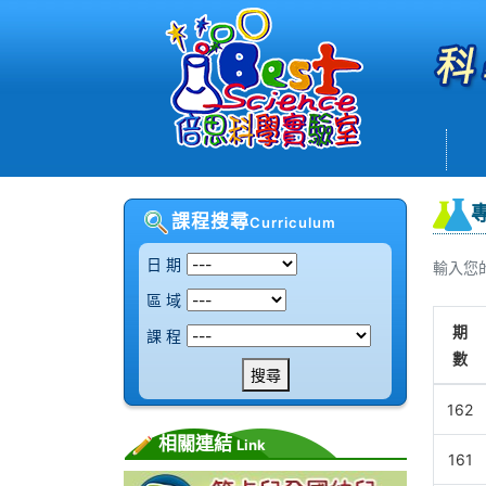
課程搜尋
Curriculum
日 期
輸入您的 
區 域
期
課 程
數
搜尋
162
相關連結
Link
161