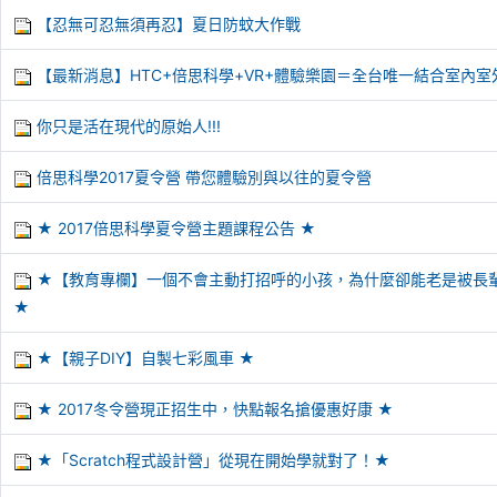
【忍無可忍無須再忍】夏日防蚊大作戰
【最新消息】HTC+倍思科學+VR+體驗樂園＝全台唯一結合室內室外
你只是活在現代的原始人!!!
倍思科學2017夏令營 帶您體驗別與以往的夏令營
★ 2017倍思科學夏令營主題課程公告 ★
★【教育專欄】一個不會主動打招呼的小孩，為什麼卻能老是被長
★
★【親子DIY】自製七彩風車 ★
★ 2017冬令營現正招生中，快點報名搶優惠好康 ★
★「Scratch程式設計營」從現在開始學就對了！★