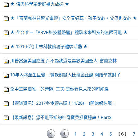
★ 倍思科學聖誕好禮大放送 ★
★「富蘭克林益智光電營」安全又好玩，孩子安心，父母也安心 ★
★ 全台唯一「ARVR科技體驗營」體驗未來科技的無限可能 ★
★ 12/10(六)士林科教館親子體驗活動 ★
川普當選美國總統了.不過我還是喜歡美國聖人-富蘭克林
10年內將產生巨變....微軟創辦人比爾蓋茲說:開始學就對了
全中華民國唯一的營隊, 三天!讓你看見未來的可能性
【營隊資訊】2017冬令營來囉！11/28(一)開始報名哦！
【最新訊息】您不能不知的神奇寶貝抓寶秘訣！Part2
1
2
3
4
5
[ 6 ]
7