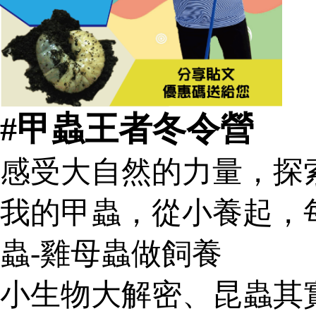
#甲蟲王者冬令營
感受大自然的力量，探
我的甲蟲，從小養起，
蟲-雞母蟲做飼養
小生物大解密、昆蟲其