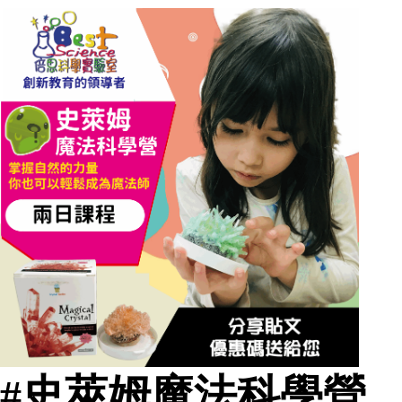
#史萊姆魔法科學營