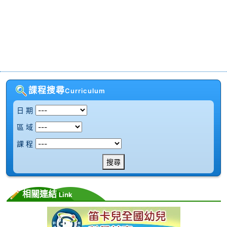
課程搜尋
Curriculum
日 期
區 域
課 程
搜尋
相關連結
Link