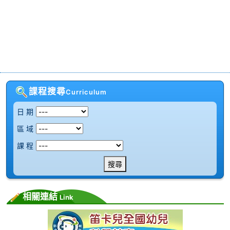
課程搜尋
Curriculum
日 期
區 域
課 程
搜尋
相關連結
Link