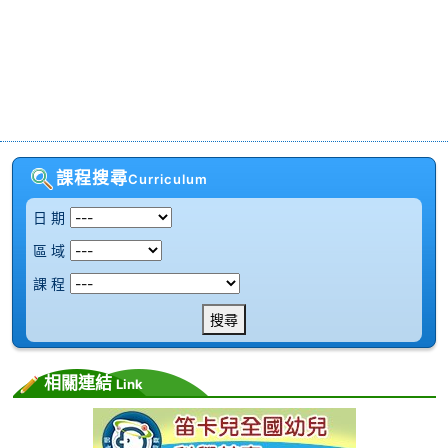
課程搜尋
Curriculum
日 期
區 域
課 程
搜尋
相關連結
Link