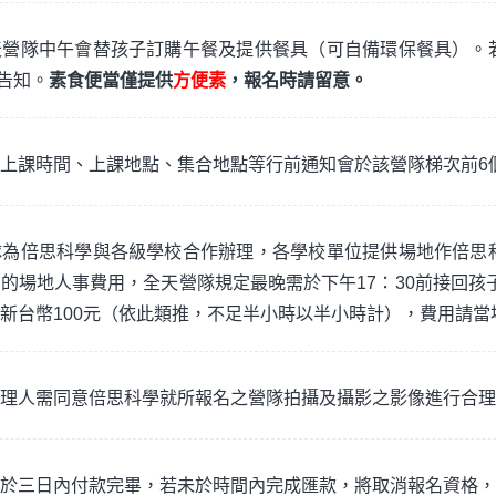
天營隊中午會替孩子訂購午餐及提供餐具（可自備環保餐具）。
時告知。
素食便當僅提供
方便素
，報名時請留意。
上課時間、上課地點、集合地點等行前通知會於該營隊梯次前6
隊為倍思科學與各級學校合作辦理，各學校單位提供場地作倍思
的場地人事費用，全天營隊規定最晚需於下午17：30前接回孩子
新台幣100元（依此類推，不足半小時以半小時計），費用請當
理人需同意倍思科學就所報名之營隊拍攝及攝影之影像進行合理
於三日內付款完畢，若未於時間內完成匯款，將取消報名資格，