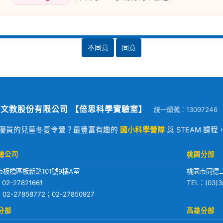
不同意
同意
文教股份有限公司 【倍思科學實驗室】
統一編號：13097246
優質的兒童冬夏令營？最豐富有趣的
國小科學營隊
與 STEAM 課
總公司
桃園分部
市板橋區板新路101號9樓A室
桃園市同德二
：
02-27821661
TEL：
(03)3
：02-27858772；02-27850927
分部
高雄分部