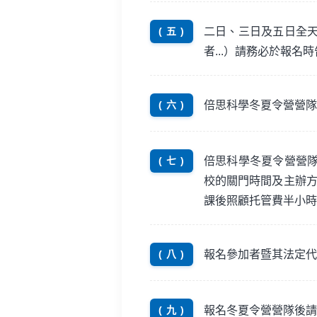
二日、三日及五日全
( 五 )
者...）請務必於報名
倍思科學冬夏令營營隊
( 六 )
倍思科學冬夏令營營
( 七 )
校的關門時間及主辦方
課後照顧托管費半小時
報名參加者暨其法定代
( 八 )
報名冬夏令營營隊後請
( 九 )