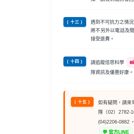
遇到不可抗力之情況
( 十三 )
將不另外以電話及
接受退費。
( 十四 )
請追蹤倍思科學

隊資訊及優惠好康。
( 十五 )
如有疑問，請來電洽
隊（02）2782-1
(04)2206-
💬 官方LINE