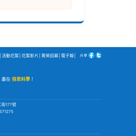
│
活動花絮
│
花絮影片
│
菁英招募
│
電子報
│
程，盡在
倍思科學
！
街177號
571275