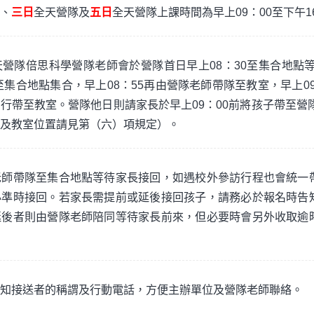
、
三日
全天營隊及
五日
全天營隊上課時間為早上09：00至下午1
營隊倍思科學營隊老師會於營隊首日早上08：30至集合地點等
至集合地點集合，早上08：55再由營隊老師帶隊至教室，早上09
行帶至教室。營隊他日則請家長於早上09：00前將孩子帶至營隊
及教室位置請見第（六）項規定）。
老師帶隊至集合地點等待家長接回，如遇校外參訪行程也會統一
必準時接回。若家長需提前或延後接回孩子，請務必於報名時告
延後者則由營隊老師陪同等待家長前來，但必要時會另外收取逾
知接送者的稱謂及行動電話，方便主辦單位及營隊老師聯絡。