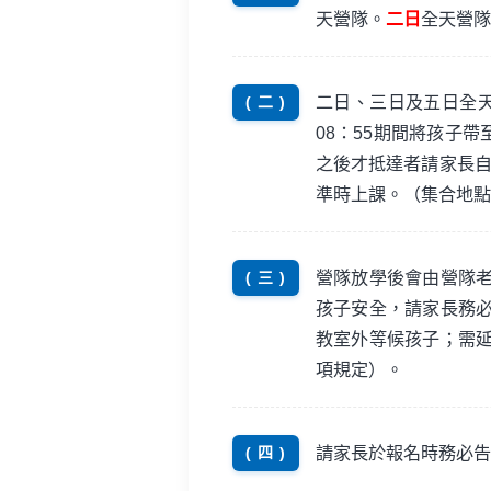
天營隊。
二日
全天營隊
二日、三日及五日全天
( 二 )
08：55期間將孩子帶
之後才抵達者請家長自
準時上課。（集合地點
營隊放學後會由營隊
( 三 )
孩子安全，請家長務
教室外等候孩子；需
項規定）。
請家長於報名時務必告
( 四 )