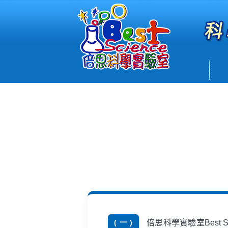
倍思科學實驗室Best
( 一 )