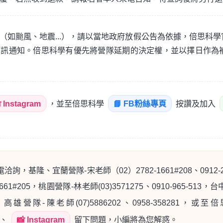
（如颱風、地震...），請以當地政府放假公告為依據，倍思科學
簡訊通知。倍思科學有優先將營隊延期的決定權，並以擇日作為
 Instagram
，並至倍思科學
📘 FB粉絲專頁
按讚及加入
詢，基隆、宜蘭營隊-宋老師（02）2782-1661#208、0912
661#205，桃園營隊-林老師(03)3571275、0910-965-513，台
0882，高雄營隊-陳老師(07)5886202、0958-358281，或
、
📸 Instagram
留下問題，小編將為您解惑。