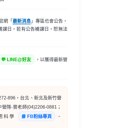
官網「
最新消息
」專區也會公告，
補課日，若有公告補課日，恕無法
💬 LINE@好友
，以獲得最新營
-272-896，台北、新北及新竹營
中營隊-曾老師(04)2206-0881；
至倍思科學
📘 FB粉絲專頁
、