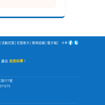
│
活動花絮
│
花絮影片
│
菁英招募
│
電子報
│
程，盡在
倍思科學
！
街177號
571275