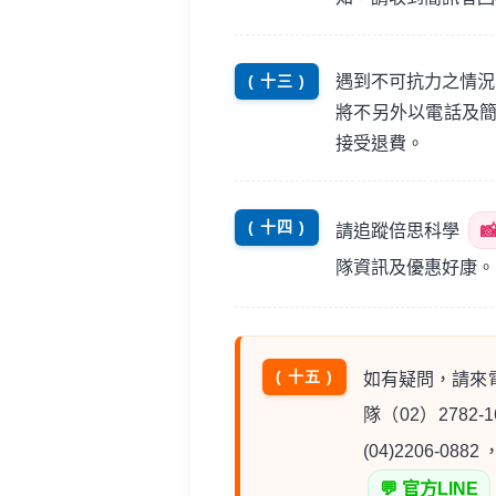
遇到不可抗力之情況
( 十三 )
將不另外以電話及
接受退費。
( 十四 )
請追蹤倍思科學

隊資訊及優惠好康。
( 十五 )
如有疑問，請來電洽
隊（02）2782-1
(04)2206-
💬 官方LINE