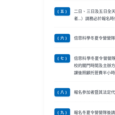
二日、三日及五日全
( 五 )
者...）請務必於報名
倍思科學冬夏令營營隊
( 六 )
倍思科學冬夏令營營
( 七 )
校的關門時間及主辦方
課後照顧托管費半小時
報名參加者暨其法定代
( 八 )
報名冬夏令營營隊後請
( 九 )