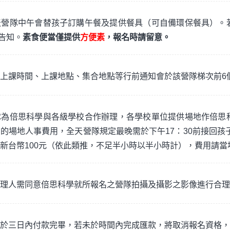
天營隊中午會替孩子訂購午餐及提供餐具（可自備環保餐具）。
時告知。
素食便當僅提供
方便素
，報名時請留意。
上課時間、上課地點、集合地點等行前通知會於該營隊梯次前6
隊為倍思科學與各級學校合作辦理，各學校單位提供場地作倍思
的場地人事費用，全天營隊規定最晚需於下午17：30前接回孩子
新台幣100元（依此類推，不足半小時以半小時計），費用請當
理人需同意倍思科學就所報名之營隊拍攝及攝影之影像進行合理
於三日內付款完畢，若未於時間內完成匯款，將取消報名資格，