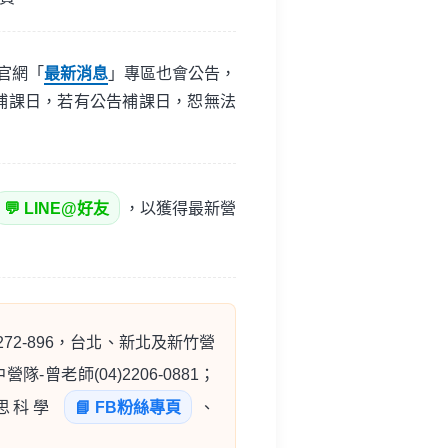
官網「
最新消息
」專區也會公告，
補課日，若有公告補課日，恕無法
💬 LINE@好友
，以獲得最新營
-272-896，台北、新北及新竹營
中營隊-曾老師(04)2206-0881；
至倍思科學
📘 FB粉絲專頁
、