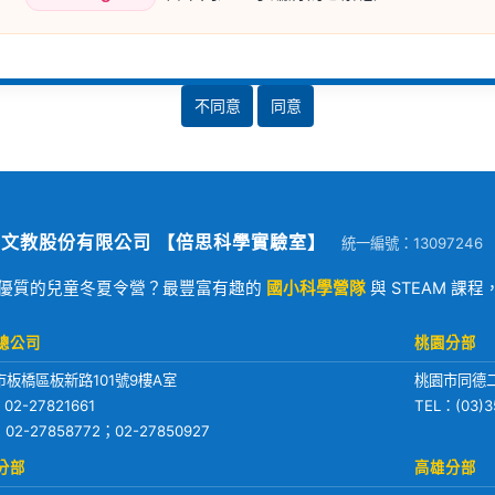
不同意
同意
文教股份有限公司 【倍思科學實驗室】
統一編號：13097246
優質的兒童冬夏令營？最豐富有趣的
國小科學營隊
與 STEAM 課
總公司
桃園分部
市板橋區板新路101號9樓A室
桃園市同德二
：
02-27821661
TEL：
(03)3
：02-27858772；02-27850927
分部
高雄分部