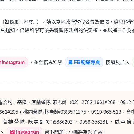
（如颱風、地震...），請以當地政府放假公告為依據，倍思科學
簡訊通知。倍思科學有優先將營隊延期的決定權，並以擇日作為
 Instagram
，並至倍思科學
📘 FB粉絲專頁
按讚及加入
詢，基隆、宜蘭營隊-宋老師（02）2782-1661#208、0912
661#205，桃園營隊-林老師(03)3571275、0910-965-513，台
0882，高雄營隊-陳老師(07)5886202、0958-358281，或
、
📸 Instagram
留下問題，小編將為您解惑。