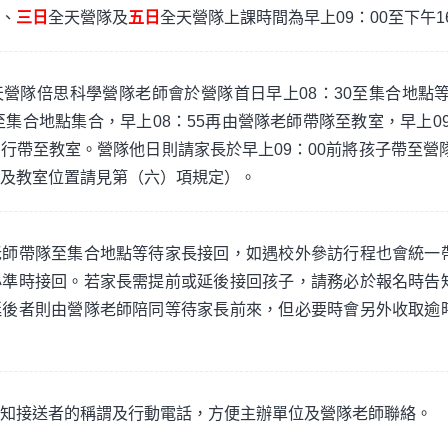
、
三日
全天營隊及
五日
全天營隊上課時間為早上09：00至下午1
營隊倍思科學營隊老師會於營隊首日早上08：30至集合地點等
至集合地點集合，早上08：55再由營隊老師帶隊至教室，早上09
行帶至教室。營隊他日則請家長於早上09：00前將孩子帶至營隊
及教室位置請見第（六）項規定）。
老師帶隊至集合地點等待家長接回，如遇校外參訪行程也會統一
必準時接回。若家長需提前或延後接回孩子，請務必於報名時告
延後者則由營隊老師陪同等待家長前來，但必要時會另外收取逾
知接送者的稱謂及行動電話，方便主辦單位及營隊老師聯絡。