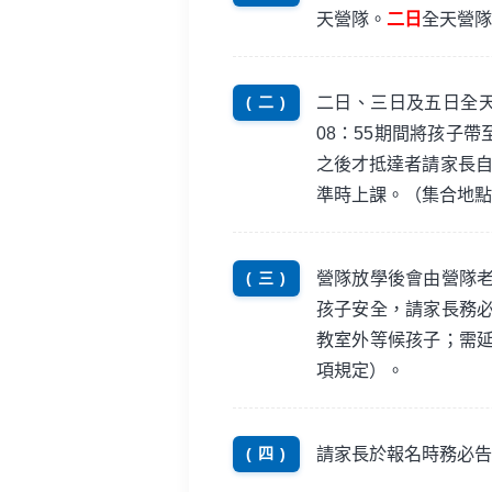
天營隊。
二日
全天營隊
二日、三日及五日全天
( 二 )
08：55期間將孩子帶
之後才抵達者請家長自
準時上課。（集合地點
營隊放學後會由營隊
( 三 )
孩子安全，請家長務
教室外等候孩子；需
項規定）。
請家長於報名時務必告
( 四 )