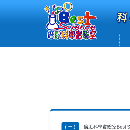
倍思科學實驗室Best
( 一 )