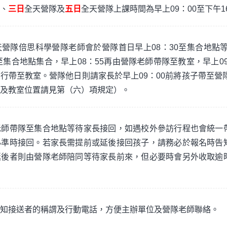
、
三日
全天營隊及
五日
全天營隊上課時間為早上09：00至下午1
營隊倍思科學營隊老師會於營隊首日早上08：30至集合地點等
至集合地點集合，早上08：55再由營隊老師帶隊至教室，早上09
行帶至教室。營隊他日則請家長於早上09：00前將孩子帶至營隊
及教室位置請見第（六）項規定）。
老師帶隊至集合地點等待家長接回，如遇校外參訪行程也會統一
必準時接回。若家長需提前或延後接回孩子，請務必於報名時告
延後者則由營隊老師陪同等待家長前來，但必要時會另外收取逾
知接送者的稱謂及行動電話，方便主辦單位及營隊老師聯絡。