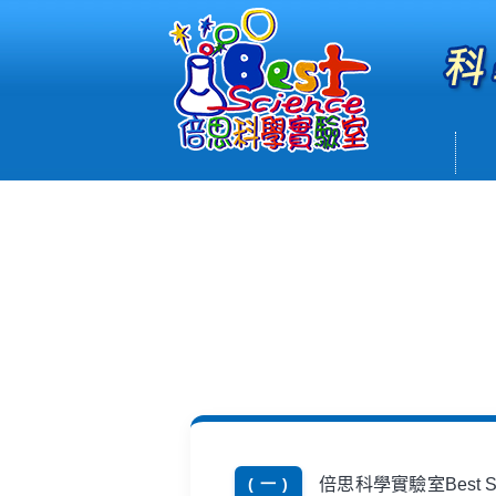
倍思科學實驗室Best
( 一 )