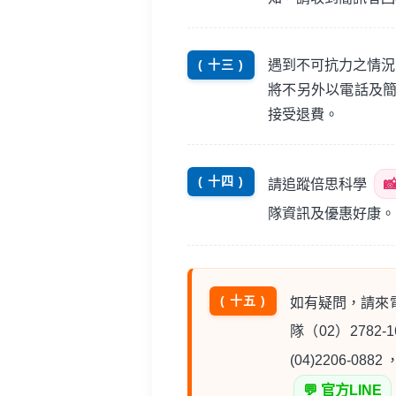
遇到不可抗力之情況
( 十三 )
將不另外以電話及
接受退費。
( 十四 )
請追蹤倍思科學

隊資訊及優惠好康。
( 十五 )
如有疑問，請來電洽
隊（02）2782-1
(04)2206-
💬 官方LINE