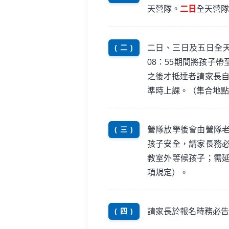
天營隊。
二日
全天營隊
二日、三日及五日全天
( 二 )
08：55期間將孩子帶
之後才抵達者請家長自
準時上課。（集合地點
營隊放學後會由營隊
( 三 )
孩子安全，請家長務
教室外等候孩子；需
項規定）。
請家長於報名時務必告
( 四 )