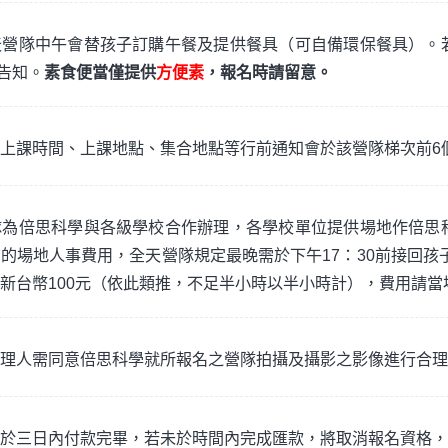
天營隊中午會替孩子訂購午餐及提供餐具（可自備環保餐具）。
時告知。
素食便當僅提供
方便素
，報名時請留意。
上課時間、上課地點、集合地點等行前通知會於該營隊梯次前6
隊為倍思科學與各級學校合作辦理，各學校單位提供場地作倍思
的場地人事費用，全天營隊規定最晚需於下午17：30前接回孩子
新台幣100元（依此類推，不足半小時以半小時計），費用請當
理人需同意倍思科學就所報名之營隊拍攝及攝影之影像進行合理
於三日內付款完畢，若未於時間內完成匯款，將取消報名資格，