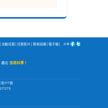
│
活動花絮
│
花絮影片
│
菁英招募
│
電子報
│
程，盡在
倍思科學
！
街177號
571275