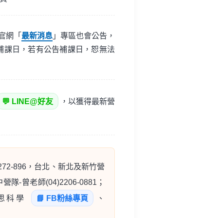
官網「
最新消息
」專區也會公告，
補課日，若有公告補課日，恕無法
💬 LINE@好友
，以獲得最新營
-272-896，台北、新北及新竹營
中營隊-曾老師(04)2206-0881；
至倍思科學
📘 FB粉絲專頁
、