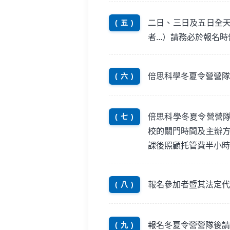
二日、三日及五日全
( 五 )
者...）請務必於報名
倍思科學冬夏令營營隊
( 六 )
倍思科學冬夏令營營
( 七 )
校的關門時間及主辦方
課後照顧托管費半小時
報名參加者暨其法定代
( 八 )
報名冬夏令營營隊後請
( 九 )