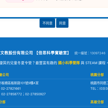
不同意
同意
文教股份有限公司 【倍思科學實驗室】
統一編號：13097246
優質的兒童冬夏令營？最豐富有趣的
國小科學營隊
與 STEAM 課
總公司
桃園分部
市板橋區板新路101號9樓A室
桃園市同德二
：
02-27821661
TEL：
(03)3
：02-27858772；02-27850927
分部
高雄分部