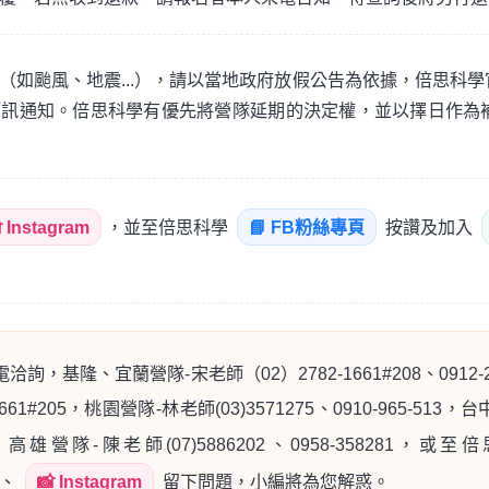
（如颱風、地震...），請以當地政府放假公告為依據，倍思科學
簡訊通知。倍思科學有優先將營隊延期的決定權，並以擇日作為
 Instagram
，並至倍思科學
📘 FB粉絲專頁
按讚及加入
詢，基隆、宜蘭營隊-宋老師（02）2782-1661#208、0912
661#205，桃園營隊-林老師(03)3571275、0910-965-513，台
0882，高雄營隊-陳老師(07)5886202、0958-358281，或
、
📸 Instagram
留下問題，小編將為您解惑。