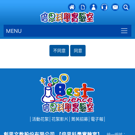
MENU
不同意
同意
│
活動花絮
│
花絮影片
│
菁英招募
│
電子報
│
創思文教股份有限公司 【倍思科學實驗室】
統一編號：