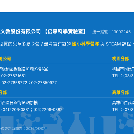
文教股份有限公司 【倍思科學實驗室】
統一編號：13097246
優質的兒童冬夏令營？最豐富有趣的
國小科學營隊
與 STEAM 課
總公司
桃園分部
市板橋區板新路101號9樓A室
桃園市同德二
：
02-27821661
TEL：
(03)3
：02-27858772；02-27850927
分部
高雄分部
市西區日興街164號1樓
高雄市仁武區
：
(04)2206-0881
；
(04)2206-0882
TEL：
(07)
後更新時間為：2026/08/07