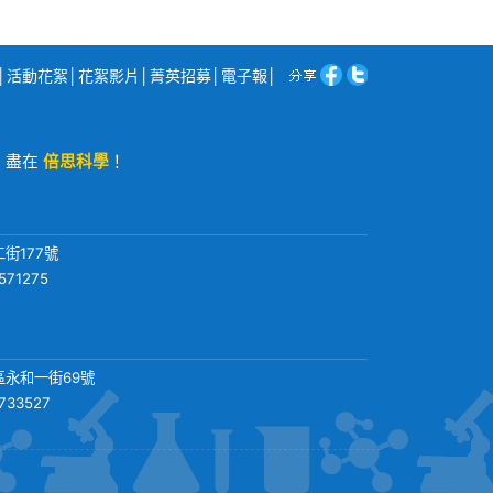
│
活動花絮
│
花絮影片
│
菁英招募
│
電子報
│
程，盡在
倍思科學
！
街177號
571275
永和一街69號
3733527