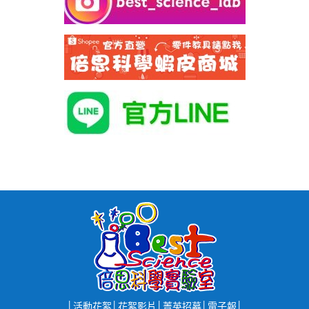
│
活動花絮
│
花絮影片
│
菁英招募
│
電子報
│