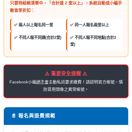
只要待結帳清單中，「合計達 2 堂以上」，系統自動或小編手
動皆享折扣：
✅ 兩人以上報名同一堂
✅ 同一人報名兩堂以上
✅ 不同人報不同課(合計2堂)
✅ 不同人報不同地點(合計2
堂)
⚠️ 重要安全提醒 ⚠️
Facebook小編
絕不會
主動私訊要求繳費！請認明官方帳號，慎
防冒用頭像之異常帳號。
📄 報名與退費規範