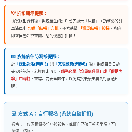
💡 折扣顯示提醒：
填寫送出資料後，系統產生的訂單會先顯示「原價」。請務必於訂
單清單中
勾選「結帳」方框
，接著點擊
「我要結帳」按鈕
，系統
即會自動計算並顯示您的優惠折扣價！
📧 系統信件防漏接提醒：
於
「送出報名(步驟1)」
與
「完成繳費(步驟4)」
後，系統皆會自動
寄發確認信。若遲遲未收到，
請務必至「垃圾信件匣」或「促銷內
容」中尋找
，並標示為安全郵件，以免漏接後續重要的行前通知
喔！
💻 方式 A：自行報名 (系統自動折扣)
適合：一位家長幫多位小孩報名、或幫自己孩子報多堂課，可由
您統一結帳。