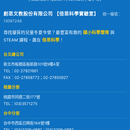
創思文教股份有限公司 【倍思科學實驗室】
統一編號：
13097246
尋找優質的兒童冬夏令營？最豐富有趣的
國小科學營隊
與
STEAM 課程，盡在
倍思科學
！
台北總公司
新北市板橋區板新路101號9樓A室
TEL：
02-27821661
FAX：02-27858772；02-27850927
桃園分部
桃園市同德二街177號
TEL：
(03)3571275
台中分部
台中市西區日興街164號1樓
TEL：
(04)2206-0881
；
(04)2206-0882