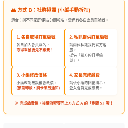
👥 方式 B：社群揪團 (小編手動折扣)
適合：與不同家庭/朋友分開報名，需保有各自會員單號者。
1. 各自取得
訂單編號
2. 私訊提供
訂單編號
各自加入會員報名，
請兩位私訊我們官方客
取得單號後先不繳費！
服，
提供「雙方的訂單編
號」。
3. 小編修改價格
4. 家長完成繳費
小編確認無誤後會改價。
請依小編的回覆指示，
(預設轉帳，刷卡須另通知)
登入會員完成繳費。
※ 完成繳費後，後續流程等同上方方式 A 的「步驟 5」喔！