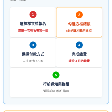
1
2
選擇梯次並報名
勾選方框結帳
建議一次報名填寫一位
(此步驟才顯示折扣)
3
4
選擇付款方式
完成繳費
支援 刷卡 / ATM
請於 3 日內繳費
5
行前通知與群組
營隊前6日信件指示