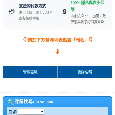
100% 隱私與資安保
支援的付款方式
護
💳
🔒
信用卡線上刷卡 / ATM
本系統採 SSL 加密，確
虛擬帳號轉帳
保您與孩子的個資安全
👇 請於下方營隊列表點選「報名」👇
⬇️
營隊區域
營隊名稱
課程搜尋
Curriculum
日 期