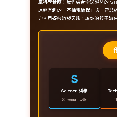
026
童科學營隊
！我們結合全球趨勢的
ST
過超有趣的「
不插電編程
」與「智慧
力
。用遊戲啟發天賦，讓你的孩子贏
S
Science 科學
Tec
Surmount 克服
T