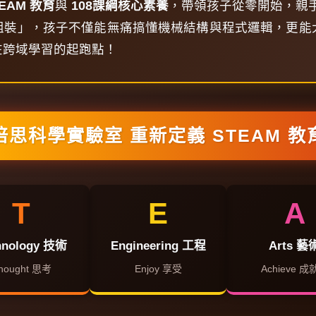
EAM 教育
與
108課綱核心素養
，帶領孩子從零開始，親手打造
組裝」，孩子不僅能無痛搞懂機械結構與程式邏輯，更能
在跨域學習的起跑點！
倍思科學實驗室 重新定義 STEAM 教
T
E
A
hnology 技術
Engineering 工程
Arts 藝
hought 思考
Enjoy 享受
Achieve 