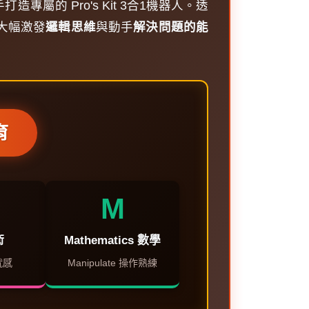
專屬的 Pro's Kit 3合1機器人。透
大幅激發
邏輯思維
與動手
解決問題的能
育
M
術
Mathematics 數學
成就感
Manipulate 操作熟練