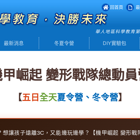
回首頁
最
華人地區科學教育
最新消息
冬夏令營
DIY實驗包
機甲崛起 變形戰隊總動員
【
五日
全天
夏令營、冬令營
】
？想讓孩子遠離3C，又能邊玩邊學？【機甲崛起 變形